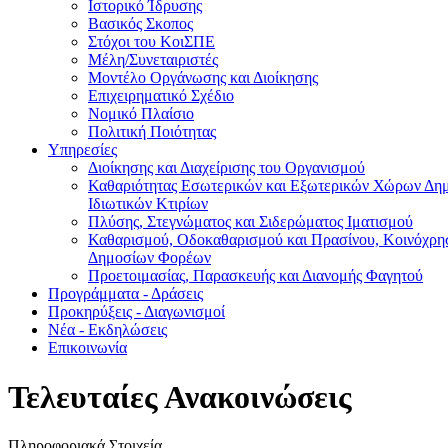
Ιστορικό Ίδρυσης
Βασικός Σκοπος
Στόχοι του ΚοιΣΠΕ
Μέλη/Συνεταιριστές
Μοντέλο Οργάνωσης και Διοίκησης
Επιχειρηματικό Σχέδιο
Νομικό Πλαίσιο
Πολιτική Ποιότητας
Υπηρεσίες
Διοίκησης και Διαχείρισης του Οργανισμού
Καθαριότητας Εσωτερικών και Εξωτερικών Χώρων Δημ
Ιδιωτικών Κτιρίων
Πλύσης, Στεγνώματος και Σιδερώματος Ιματισμού
Καθαρισμού, Οδοκαθαρισμού και Πρασίνου, Κοινόχρ
Δημοσίων Φορέων
Προετοιμασίας, Παρασκευής και Διανομής Φαγητού
Προγράμματα - Δράσεις
Προκηρύξεις - Διαγωνισμοί
Νέα - Εκδηλώσεις
Επικοινωνία
Τελευταίες Ανακοινώσεις
Πληροφοριακά Στοιχεία