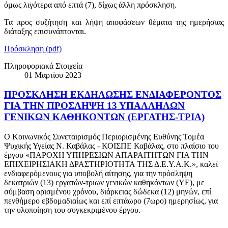
όμως λιγότερα από επτά (7), δίχως άλλη πρόσκληση.
Τα προς συζήτηση και λήψη αποφάσεων θέματα της ημερήσιας
διάταξης επισυνάπτονται.
Πρόσκληση (pdf)
Πληροφοριακά Στοιχεία
01 Μαρτίου 2023
ΠΡΟΣΚΛΗΣΗ ΕΚΔΗΛΩΣΗΣ ΕΝΔΙΑΦΕΡΟΝΤΟΣ
ΓΙΑ ΤΗΝ ΠΡΟΣΛΗΨΗ 13 ΥΠΑΛΛΗΛΩΝ
ΓΕΝΙΚΩΝ ΚΑΘΗΚΟΝΤΩΝ (ΕΡΓΑΤΗΣ-ΤΡΙΑ)
Ο Κοινωνικός Συνεταιρισμός Περιορισμένης Ευθύνης Τομέα
Ψυχικής Υγείας Ν. Καβάλας - ΚΟΙΣΠΕ Καβάλας, στο πλαίσιο του
έργου «ΠΑΡΟΧΗ ΥΠΗΡΕΣΙΩΝ ΑΠΑΡΑΙΤΗΤΩΝ ΓΙΑ ΤΗΝ
ΕΠΙΧΕΙΡΗΣΙΑΚΗ ΔΡΑΣΤΗΡΙΟΤΗΤΑ ΤΗΣ Δ.Ε.Υ.Α.Κ.», καλεί
ενδιαφερόμενους για υποβολή αίτησης, για την πρόσληψη
δεκατριών (13) εργατών-τριων γενικών καθηκόντων (ΥΕ), με
σύμβαση ορισμένου χρόνου, διάρκειας δώδεκα (12) μηνών, επί
πενθήμερο εβδομαδιαίως και επί επτάωρο (7ωρο) ημερησίως, για
την υλοποίηση του συγκεκριμένου έργου.