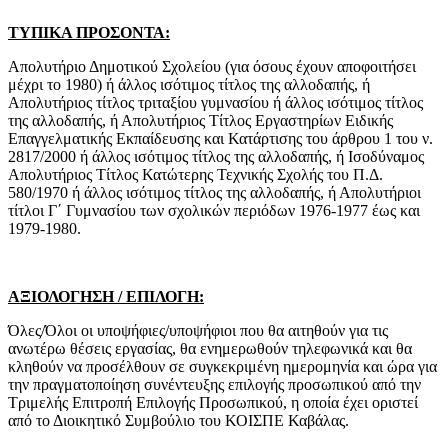
ΤΥΠΙΚΑ ΠΡΟΣΟΝΤΑ:
Απολυτήριο Δημοτικού Σχολείου (για όσους έχουν αποφοιτήσει
μέχρι το 1980) ή άλλος ισότιμος τίτλος της αλλοδαπής, ή
Απολυτήριος τίτλος τριταξίου γυμνασίου ή άλλος ισότιμος τίτλος
της αλλοδαπής, ή Απολυτήριος Τίτλος Εργαστηρίων Ειδικής
Επαγγελματικής Εκπαίδευσης και Κατάρτισης του άρθρου 1 του ν.
2817/2000 ή άλλος ισότιμος τίτλος της αλλοδαπής, ή Ισοδύναμος
Απολυτήριος Τίτλος Κατώτερης Τεχνικής Σχολής του Π.Δ.
580/1970 ή άλλος ισότιμος τίτλος της αλλοδαπής, ή Απολυτήριοι
τίτλοι Γ΄ Γυμνασίου των σχολικών περιόδων 1976-1977 έως και
1979-1980.
ΑΞΙΟΛΟΓΗΣΗ / ΕΠΙΛΟΓΗ:
Όλες/Όλοι οι υποψήφιες/υποψήφιοι που θα αιτηθούν για τις
ανωτέρω θέσεις εργασίας, θα ενημερωθούν τηλεφωνικά και θα
κληθούν να προσέλθουν σε συγκεκριμένη ημερομηνία και ώρα για
την πραγματοποίηση συνέντευξης επιλογής προσωπικού από την
Τριμελής Επιτροπή Επιλογής Προσωπικού, η οποία έχει οριστεί
από το Διοικητικό Συμβούλιο του ΚΟΙΣΠΕ Καβάλας.