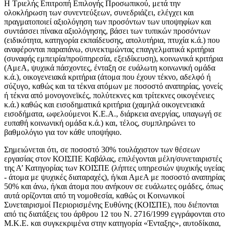
Η Τριελής Επιτροπή Επιλογής Προσωπικού, μετά την
ολοκλήρωση των συνεντεύξεων, συνεδριάζει, ελέγχει και
πραγματοποιεί αξιολόγηση των προσόντων των υποψηφίων και
συντάσσει πίνακα αξιολόγησης, βάσει των τυπικών προσόντων
(ειδικότητα, κατηγορία εκπαίδευσης, απολυτήρια, πτυχία κ.ά.) που
αναφέρονται παραπάνω, συνεκτιμώντας επαγγελματικά κριτήρια
(συναφής εμπειρία/προϋπηρεσία, εξειδίκευση), κοινωνικά κριτήρια
(ΑμεΑ, ψυχικά πάσχοντες, ένταξη σε ευάλωτη κοινωνική ομάδα
κ.ά.), οικογενειακά κριτήρια (άτομα που έχουν τέκνο, αδελφό ή
σύζυγο, καθώς και τα τέκνα ατόμων με ποσοστό αναπηρίας, γονείς
ή τέκνα από μονογονεϊκές, πολύτεκνες και τρίτεκνες οικογένειες
κ.ά.) καθώς και εισοδηματικά κριτήρια (χαμηλά οικογενειακά
εισοδήματα, ωφελούμενοι Κ.Ε.Α., διάρκεια ανεργίας, υπαγωγή σε
ευπαθή κοινωνική ομάδα κ.ά.) και, τέλος, συμπληρώνει το
βαθμολόγιο για τον κάθε υποψήφιο.
Σημειώνεται ότι, σε ποσοστό 30% τουλάχιστον των θέσεων
εργασίας στον ΚΟΙΣΠΕ Καβάλας, επιλέγονται μέλη/συνεταιριστές
της Α’ Κατηγορίας των ΚΟΙΣΠΕ (λήπτες υπηρεσιών ψυχικής υγείας
- άτομα με ψυχικές διαταραχές), ή/και ΑμεΑ με ποσοστό αναπηρίας
50% και άνω, ή/και άτομα που ανήκουν σε ευάλωτες ομάδες, όπως
αυτά ορίζονται από τη νομοθεσία, καθώς οι Κοινωνικοί
Συνεταιρισμοί Περιορισμένης Ευθύνης (ΚΟΙΣΠΕ), που διέπονται
από τις διατάξεις του άρθρου 12 του Ν. 2716/1999 εγγράφονται στο
Μ.Κ.Ε. και συγκεκριμένα στην κατηγορία «Ένταξης», αυτοδίκαια,