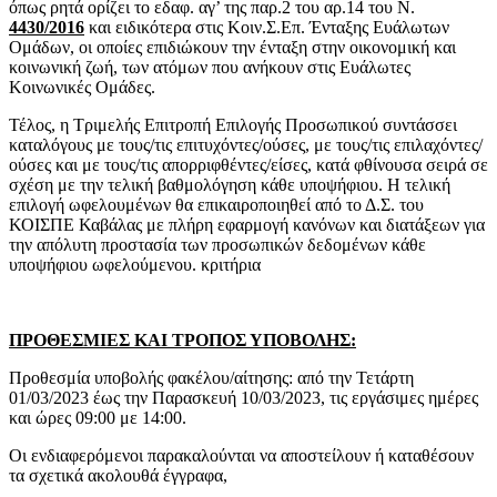
όπως ρητά ορίζει το εδαφ. αγ’ της παρ.2 του αρ.14 του Ν.
4430/2016
και ειδικότερα στις Κοιν.Σ.Επ. Ένταξης Ευάλωτων
Ομάδων, οι οποίες επιδιώκουν την ένταξη στην οικονομική και
κοινωνική ζωή, των ατόμων που ανήκουν στις Ευάλωτες
Κοινωνικές Ομάδες.
Τέλος, η Τριμελής Επιτροπή Επιλογής Προσωπικού συντάσσει
καταλόγους με τους/τις επιτυχόντες/ούσες, με τους/τις επιλαχόντες/
ούσες και με τους/τις απορριφθέντες/είσες, κατά φθίνουσα σειρά σε
σχέση με την τελική βαθμολόγηση κάθε υποψήφιου. Η τελική
επιλογή ωφελουμένων θα επικαιροποιηθεί από το Δ.Σ. του
ΚΟΙΣΠΕ Καβάλας με πλήρη εφαρμογή κανόνων και διατάξεων για
την απόλυτη προστασία των προσωπικών δεδομένων κάθε
υποψήφιου ωφελούμενου. κριτήρια
ΠΡΟΘΕΣΜΙΕΣ ΚΑΙ ΤΡΟΠΟΣ ΥΠΟΒΟΛΗΣ:
Προθεσμία υποβολής φακέλου/αίτησης: από την Τετάρτη
01/03/2023 έως την Παρασκευή 10/03/2023, τις εργάσιμες ημέρες
και ώρες 09:00 με 14:00.
Οι ενδιαφερόμενοι παρακαλούνται να αποστείλουν ή καταθέσουν
τα σχετικά ακολουθά έγγραφα,