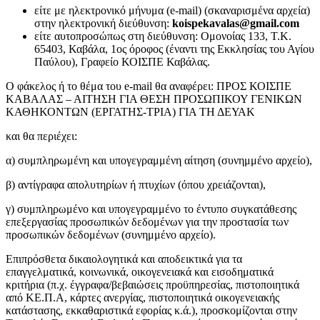
είτε με ηλεκτρονικό μήνυμα (e-mail) (σκαναρισμένα αρχεία)
στην ηλεκτρονική διεύθυνση:
koispekavalas@gmail.com
είτε αυτοπροσώπως στη διεύθυνση: Ομονοίας 133, Τ.Κ.
65403, Καβάλα, 1ος όροφος (έναντι της Εκκλησίας του Αγίου
Παύλου), Γραφείο ΚΟΙΣΠΕ Καβάλας.
O φάκελος ή το θέμα του e-mail θα αναφέρει: ΠΡΟΣ ΚΟΙΣΠΕ
ΚΑΒΑΛΑΣ – ΑΙΤΗΣΗ ΓΙΑ ΘΕΣΗ ΠΡΟΣΩΠΙΚΟΥ ΓΕΝΙΚΩΝ
ΚΑΘΗΚΟΝΤΩΝ (ΕΡΓΑΤΗΣ-ΤΡΙΑ) ΓΙΑ ΤΗ ΔΕΥΑΚ
και θα περιέχει:
α) συμπληρωμένη και υπογεγραμμένη αίτηση (συνημμένο αρχείο),
β) αντίγραφα απολυτηρίων ή πτυχίων (όπου χρειάζονται),
γ) συμπληρωμένο και υπογεγραμμένο το έντυπο συγκατάθεσης
επεξεργασίας προσωπικών δεδομένων για την προστασία των
προσωπικών δεδομένων (συνημμένο αρχείο).
Επιπρόσθετα δικαιολογητικά και αποδεικτικά για τα
επαγγελματικά, κοινωνικά, οικογενειακά και εισοδηματικά
κριτήρια (π.χ. έγγραφα/βεβαιώσεις προϋπηρεσίας, πιστοποιητικά
από ΚΕ.Π.Α, κάρτες ανεργίας, πιστοποιητικά οικογενειακής
κατάστασης, εκκαθαριστικά εφορίας κ.ά.), προσκομίζονται στην