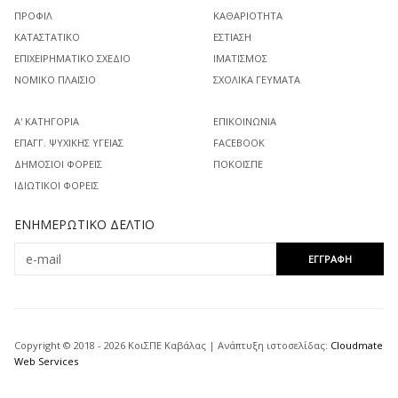
ΠΡΟΦΊΛ
ΚΑΘΑΡΙΌΤΗΤΑ
ΚΑΤΑΣΤΑΤΙΚΌ
ΕΣΤΊΑΣΗ
ΕΠΙΧΕΙΡΗΜΑΤΙΚΌ ΣΧΈΔΙΟ
ΙΜΑΤΙΣΜΌΣ
ΝΟΜΙΚΌ ΠΛΑΊΣΙΟ
ΣΧΟΛΙΚΆ ΓΕΎΜΑΤΑ
Α' ΚΑΤΗΓΟΡΊΑ
ΕΠΙΚΟΙΝΩΝΊΑ
ΕΠΑΓΓ. ΨΥΧΙΚΉΣ ΥΓΕΊΑΣ
FACEBOOK
ΔΗΜΌΣΙΟΙ ΦΟΡΕΊΣ
ΠΟΚΟΙΣΠΕ
ΙΔΙΩΤΙΚΟΊ ΦΟΡΕΊΣ
ΕΝΗΜΕΡΩΤΙΚΌ ΔΕΛΤΊΟ
Copyright © 2018 - 2026 ΚοιΣΠΕ Καβάλας | Ανάπτυξη ιστοσελίδας:
Cloudmate
Web Services