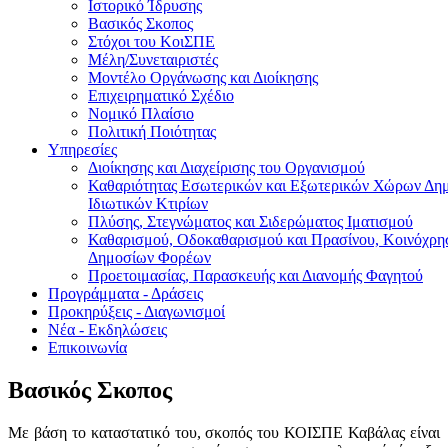
Ιστορικό Ίδρυσης
Βασικός Σκοπος
Στόχοι του ΚοιΣΠΕ
Μέλη/Συνεταιριστές
Μοντέλο Οργάνωσης και Διοίκησης
Επιχειρηματικό Σχέδιο
Νομικό Πλαίσιο
Πολιτική Ποιότητας
Υπηρεσίες
Διοίκησης και Διαχείρισης του Οργανισμού
Καθαριότητας Εσωτερικών και Εξωτερικών Χώρων Δημ
Ιδιωτικών Κτιρίων
Πλύσης, Στεγνώματος και Σιδερώματος Ιματισμού
Καθαρισμού, Οδοκαθαρισμού και Πρασίνου, Κοινόχρ
Δημοσίων Φορέων
Προετοιμασίας, Παρασκευής και Διανομής Φαγητού
Προγράμματα - Δράσεις
Προκηρύξεις - Διαγωνισμοί
Νέα - Εκδηλώσεις
Επικοινωνία
Βασικός Σκοπος
Με βάση το καταστατικό του, σκοπός του ΚΟΙΣΠΕ Καβάλας είναι