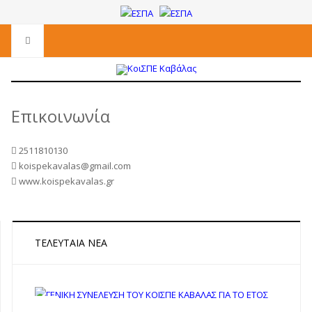
Επικοινωνία
2511810130
koispekavalas@gmail.com
www.koispekavalas.gr
ΤΕΛΕΥΤΑΊΑ ΝΈΑ