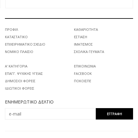
ΠΡΟΦΊΛ
ΚΑΘΑΡΙΌΤΗΤΑ
ΚΑΤΑΣΤΑΤΙΚΌ
ΕΣΤΊΑΣΗ
ΕΠΙΧΕΙΡΗΜΑΤΙΚΌ ΣΧΈΔΙΟ
ΙΜΑΤΙΣΜΌΣ
ΝΟΜΙΚΌ ΠΛΑΊΣΙΟ
ΣΧΟΛΙΚΆ ΓΕΎΜΑΤΑ
Α' ΚΑΤΗΓΟΡΊΑ
ΕΠΙΚΟΙΝΩΝΊΑ
ΕΠΑΓΓ. ΨΥΧΙΚΉΣ ΥΓΕΊΑΣ
FACEBOOK
ΔΗΜΌΣΙΟΙ ΦΟΡΕΊΣ
ΠΟΚΟΙΣΠΕ
ΙΔΙΩΤΙΚΟΊ ΦΟΡΕΊΣ
ΕΝΗΜΕΡΩΤΙΚΌ ΔΕΛΤΊΟ