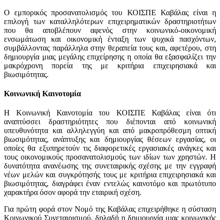
Ο εμπορικός προσανατολισμός του ΚΟΙΣΠΕ Καβάλας είναι η
επιλογή των καταλληλότερων επιχειρηματικών δραστηριοτήτων
που θα αποβλέπουν αφενός στην κοινωνικό-οικονομική
ενσωμάτωση και οικονομική ένταξη των ψυχικά πασχόντων,
συμβάλλοντας παράλληλα στην θεραπεία τους και, αφετέρου, στη
δημιουργία μιας μεγάλης επιχείρησης η οποία θα εξασφαλίζει την
μακρόχρονη πορεία της με κριτήρια επιχειρησιακά και
βιωσιμότητας.
Κοινωνική Καινοτομία
Η Κοινωνική Καινοτομία του ΚΟΙΣΠΕ Καβάλας είναι ότι
αναπτύσσει δραστηριότητες που διέπονται από κοινωνική
υπευθυνότητα και αλληλεγγύη και από μακροπρόθεσμη οπτική
βιωσιμότητας, ανάπτυξης και δημιουργίας θέσεων εργασίας, οι
οποίες θα εξυπηρετούν τις διαφορετικές εργασιακές ανάγκες και
τους οικονομικούς προσανατολισμούς των ιδίων των χρηστών. Η
δυνατότητα ανανέωσης της συνεταιρικής σχέσης με την εγγραφή
νέων μελών και συγκρότησής τους με κριτήρια επιχειρησιακά και
βιωσιμότητας, διαγράφει έναν εντελώς καινοτόμο και πρωτότυπο
χαρακτήρα όσον αφορά την εταιρική σχέση.
Για πρώτη φορά στον Νομό της Καβάλας επιχειρήθηκε η σύσταση
Κοινωνικού Συνεταιρισμού, δηλαδή η δημιουργία μιας κοινωνικής