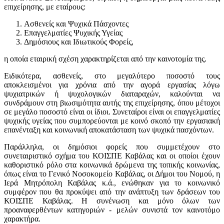
επιχείρησης, με εταίρους:
Aσθενείς και Ψυχικά Πάσχοντες
Επαγγελματίες Ψυχικής Υγείας
Δημόσιους και Ιδιωτικούς Φορείς,
η οποία εταιρική σχέση χαρακτηρίζεται από την καινοτομία της.
Ειδικότερα, ασθενείς, στο μεγαλύτερο ποσοστό τους
αποκλεισμένοι για χρόνια από την αγορά εργασίας λόγω
ψυχιατρικών ή ψυχολογικών διαταραχών, καλούνται να
συνδράμουν στη βιωσιμότητα αυτής της επιχείρησης, όπου μέτοχοι
σε μεγάλο ποσοστό είναι οι ίδιοι. Συνεταίροι είναι οι επαγγελματίες
ψυχικής υγείας που συμπορεύονται με κοινό σκοπό την εργασιακή
επανένταξη και κοινωνική αποκατάσταση των ψυχικά πασχόντων.
Παράλληλα, οι δημόσιοι φορείς που συμμετέχουν στο
συνεταιριστικό σχήμα του ΚΟΙΣΠΕ Καβάλας και οι οποίοι έχουν
καθοριστικό ρόλο στα κοινωνικά δρώμενα της τοπικής κοινωνίας,
όπως είναι το Γενικό Νοσοκομείο Καβάλας, οι Δήμοι του Νομού, η
Ιερά Μητρόπολη Καβάλας κ.ά., ενώθηκαν για το κοινωνικό
συμφέρον που θα προκύψει από την ανάπτυξη των δράσεων του
ΚΟΙΣΠΕ Καβάλας. Η συνένωση και μόνο όλων των
προαναφερθέντων κατηγοριών - μελών συνιστά τον καινοτόμο
χαρακτήρα.