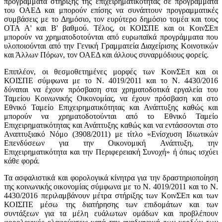
προγράμματα στήριξης της επιχειρηματικότητας σε προγράμματα
του ΟΑΕΔ και μπορούν επίσης να συνάπτουν προγραμματικές
συμβάσεις με το Δημόσιο, τον ευρύτερο δημόσιο τομέα και τους
ΟΤΑ Α' και Β' βαθμού. Τέλος, οι ΚΟΙΣΠΕ και οι ΚοινΣΕπ
μπορούν να χρηματοδοτούνται από ευρωπαϊκά προγράμματα που
υλοποιούνται από την Γενική Γραμματεία Διαχείρισης Κοινοτικών
και Άλλων Πόρων, τον ΟΑΕΔ και άλλους συναρμόδιους φορείς.
Επιπλέον, οι θεσμοθετημένες μορφές των ΚοινΣΕπ και οι
ΚΟΙΣΠΕ σύμφωνα με το Ν. 4019/2011 και το Ν. 4430/2016
δύναται να έχουν πρόσβαση στα χρηματοδοτικά εργαλεία του
Ταμείου Κοινωνικής Οικονομίας, να έχουν πρόσβαση και στο
Εθνικό Ταμείο Επιχειρηματικότητας και Ανάπτυξης καθώς και
μπορούν να χρηματοδοτούνται από το Εθνικό Ταμείο
Επιχειρηματικότητας και Ανάπτυξης καθώς και να εντάσσονται στο
Αναπτυξιακό Νόμο (3908/2011) με τίτλο «Ενίσχυση Ιδιωτικών
Επενδύσεων για την Οικονομική Ανάπτυξη, την
Επιχειρηματικότητα και την Περιφερειακή Συνοχή» ή όπως ισχύει
κάθε φορά.
Τα ασφαλιστικά και φορολογικά κίνητρα για την δραστηριοποίηση
της κοινωνικής οικονομίας σύμφωνα με το Ν. 4019/2011 και το Ν.
4430/2016 περιλαμβάνουν μέτρα στήριξης των ΚοινΣΕπ και των
ΚΟΙΣΠΕ μέσω της διατήρησης των επιδομάτων και των
συντάξεων για τα μέλη ευάλωτων ομάδων και προβλέπουν