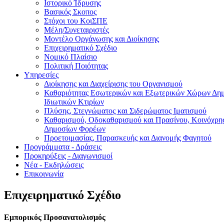
Ιστορικό Ίδρυσης
Βασικός Σκοπος
Στόχοι του ΚοιΣΠΕ
Μέλη/Συνεταιριστές
Μοντέλο Οργάνωσης και Διοίκησης
Επιχειρηματικό Σχέδιο
Νομικό Πλαίσιο
Πολιτική Ποιότητας
Υπηρεσίες
Διοίκησης και Διαχείρισης του Οργανισμού
Καθαριότητας Εσωτερικών και Εξωτερικών Χώρων Δημ
Ιδιωτικών Κτιρίων
Πλύσης, Στεγνώματος και Σιδερώματος Ιματισμού
Καθαρισμού, Οδοκαθαρισμού και Πρασίνου, Κοινόχρ
Δημοσίων Φορέων
Προετοιμασίας, Παρασκευής και Διανομής Φαγητού
Προγράμματα - Δράσεις
Προκηρύξεις - Διαγωνισμοί
Νέα - Εκδηλώσεις
Επικοινωνία
Επιχειρηματικό Σχέδιο
Εμπορικός Προσανατολισμός