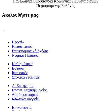
Πανελλήνια Ομοσπονδία Κοινωνικών Συνεταιρισμών
Περιορισμένης Ευθύνης
Ακολουθήστε μας
Προφίλ
Καταστατικό
Επιχειρηματικό Σχέδιο
Νομικό Πλαίσιο
Καθαριότητα
Εστίαση
Ιματισμός
Σχολικά γεύματα
Α' Κατηγορία
Επαγγ. ψυχικής υγείας
Δημόσιοι φορείς
Ιδιωτικοί Φορείς
Επικοινωνία