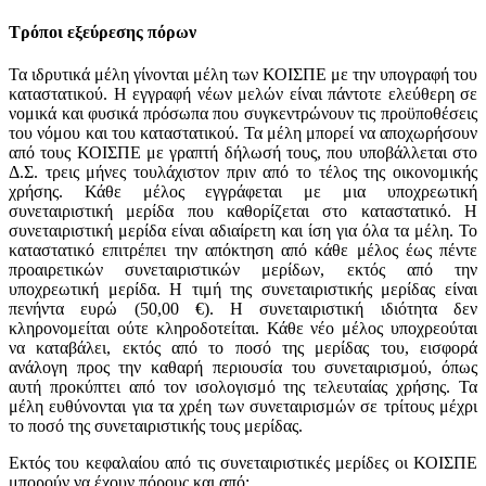
Τρόποι εξεύρεσης πόρων
Τα ιδρυτικά μέλη γίνονται μέλη των ΚΟΙΣΠΕ με την υπογραφή του
καταστατικού. Η εγγραφή νέων μελών είναι πάντοτε ελεύθερη σε
νομικά και φυσικά πρόσωπα που συγκεντρώνουν τις προϋποθέσεις
του νόμου και του καταστατικού. Τα μέλη μπορεί να αποχωρήσουν
από τους ΚΟΙΣΠΕ με γραπτή δήλωσή τους, που υποβάλλεται στο
Δ.Σ. τρεις μήνες τουλάχιστον πριν από το τέλος της οικονομικής
χρήσης. Κάθε μέλος εγγράφεται με μια υποχρεωτική
συνεταιριστική μερίδα που καθορίζεται στο καταστατικό. Η
συνεταιριστική μερίδα είναι αδιαίρετη και ίση για όλα τα μέλη. Το
καταστατικό επιτρέπει την απόκτηση από κάθε μέλος έως πέντε
προαιρετικών συνεταιριστικών μερίδων, εκτός από την
υποχρεωτική μερίδα. Η τιμή της συνεταιριστικής μερίδας είναι
πενήντα ευρώ (50,00 €). Η συνεταιριστική ιδιότητα δεν
κληρονομείται ούτε κληροδοτείται. Κάθε νέο μέλος υποχρεούται
να καταβάλει, εκτός από το ποσό της μερίδας του, εισφορά
ανάλογη προς την καθαρή περιουσία του συνεταιρισμού, όπως
αυτή προκύπτει από τον ισολογισμό της τελευταίας χρήσης. Τα
μέλη ευθύνονται για τα χρέη των συνεταιρισμών σε τρίτους μέχρι
το ποσό της συνεταιριστικής τους μερίδας.
Εκτός του κεφαλαίου από τις συνεταιριστικές μερίδες οι ΚΟΙΣΠΕ
μπορούν να έχουν πόρους και από: