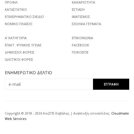
ΠΡΟΦΊΛ
ΚΑΘΑΡΙΌΤΗΤΑ
ΚΑΤΑΣΤΑΤΙΚΌ
ΕΣΤΊΑΣΗ
ΕΠΙΧΕΙΡΗΜΑΤΙΚΌ ΣΧΈΔΙΟ
ΙΜΑΤΙΣΜΌΣ
ΝΟΜΙΚΌ ΠΛΑΊΣΙΟ
ΣΧΟΛΙΚΆ ΓΕΎΜΑΤΑ
Α' ΚΑΤΗΓΟΡΊΑ
ΕΠΙΚΟΙΝΩΝΊΑ
ΕΠΑΓΓ. ΨΥΧΙΚΉΣ ΥΓΕΊΑΣ
FACEBOOK
ΔΗΜΌΣΙΟΙ ΦΟΡΕΊΣ
ΠΟΚΟΙΣΠΕ
ΙΔΙΩΤΙΚΟΊ ΦΟΡΕΊΣ
ΕΝΗΜΕΡΩΤΙΚΌ ΔΕΛΤΊΟ
Copyright © 2018 - 2026 ΚοιΣΠΕ Καβάλας | Ανάπτυξη ιστοσελίδας:
Cloudmate
Web Services