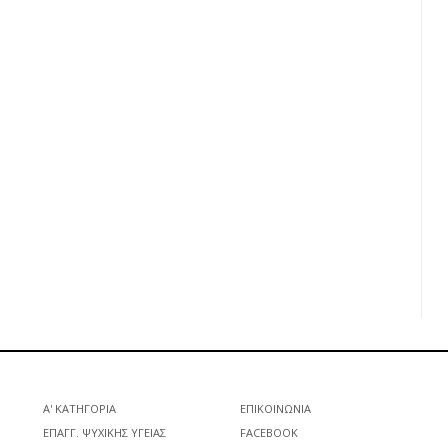
Α' ΚΑΤΗΓΟΡΊΑ
ΕΠΙΚΟΙΝΩΝΊΑ
ΕΠΑΓΓ. ΨΥΧΙΚΉΣ ΥΓΕΊΑΣ
FACEBOOK