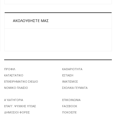
ΑΚΟΛΟΥΘΉΣΤΕ ΜΑΣ
ΠΡΟΦΊΛ
ΚΑΘΑΡΙΌΤΗΤΑ
ΚΑΤΑΣΤΑΤΙΚΌ
ΕΣΤΊΑΣΗ
ΕΠΙΧΕΙΡΗΜΑΤΙΚΌ ΣΧΈΔΙΟ
ΙΜΑΤΙΣΜΌΣ
ΝΟΜΙΚΌ ΠΛΑΊΣΙΟ
ΣΧΟΛΙΚΆ ΓΕΎΜΑΤΑ
Α' ΚΑΤΗΓΟΡΊΑ
ΕΠΙΚΟΙΝΩΝΊΑ
ΕΠΑΓΓ. ΨΥΧΙΚΉΣ ΥΓΕΊΑΣ
FACEBOOK
ΔΗΜΌΣΙΟΙ ΦΟΡΕΊΣ
ΠΟΚΟΙΣΠΕ