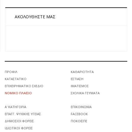
ΑΚΟΛΟΥΘΉΣΤΕ ΜΑΣ
ΠΡΟΦΊΛ
ΚΑΘΑΡΙΌΤΗΤΑ
ΚΑΤΑΣΤΑΤΙΚΌ
ΕΣΤΊΑΣΗ
ΕΠΙΧΕΙΡΗΜΑΤΙΚΌ ΣΧΈΔΙΟ
ΙΜΑΤΙΣΜΌΣ
ΝΟΜΙΚΌ ΠΛΑΊΣΙΟ
ΣΧΟΛΙΚΆ ΓΕΎΜΑΤΑ
Α' ΚΑΤΗΓΟΡΊΑ
ΕΠΙΚΟΙΝΩΝΊΑ
ΕΠΑΓΓ. ΨΥΧΙΚΉΣ ΥΓΕΊΑΣ
FACEBOOK
ΔΗΜΌΣΙΟΙ ΦΟΡΕΊΣ
ΠΟΚΟΙΣΠΕ
ΙΔΙΩΤΙΚΟΊ ΦΟΡΕΊΣ