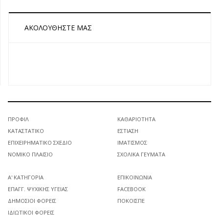
ΑΚΟΛΟΥΘΉΣΤΕ ΜΑΣ
ΠΡΟΦΊΛ
ΚΑΘΑΡΙΌΤΗΤΑ
ΚΑΤΑΣΤΑΤΙΚΌ
ΕΣΤΊΑΣΗ
ΕΠΙΧΕΙΡΗΜΑΤΙΚΌ ΣΧΈΔΙΟ
ΙΜΑΤΙΣΜΌΣ
ΝΟΜΙΚΌ ΠΛΑΊΣΙΟ
ΣΧΟΛΙΚΆ ΓΕΎΜΑΤΑ
Α' ΚΑΤΗΓΟΡΊΑ
ΕΠΙΚΟΙΝΩΝΊΑ
ΕΠΑΓΓ. ΨΥΧΙΚΉΣ ΥΓΕΊΑΣ
FACEBOOK
ΔΗΜΌΣΙΟΙ ΦΟΡΕΊΣ
ΠΟΚΟΙΣΠΕ
ΙΔΙΩΤΙΚΟΊ ΦΟΡΕΊΣ