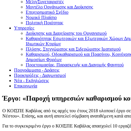
Μέλη/Συνεταιριστές
Μοντέλο Οργάνωσης και Διοίκησης
Επιχειρηματικό Σχέδιο
Νομικό Πλαίσιο
Πολιτική Ποιότητας
Υπηρεσίες
Διοίκησης και Διαχείρισης του Οργανισμού
Καθαριότητας Εσωτερικών και Εξωτερικών Χώρων Δημ
Ιδιωτικών Κτιρίων
Πλύσης, Στεγνώματος και Σιδερώματος Ιματισμού
Καθαρισμού, Οδοκαθαρισμού και Πρασίνου, Κοινόχρ
Δημοσίων Φορέων
Προετοιμασίας, Παρασκευής και Διανομής Φαγητού
Προγράμματα - Δράσεις
Προκηρύξεις - Διαγωνισμοί
Νέα - Εκδηλώσεις
Επικοινωνία
Έργο: «Παροχή υπηρεσιών καθαρισμού κο
Ο ΚΟΙΣΠΕ Καβάλας από τις αρχές του έτους 2018 υλοποιεί έργο σ
Νέστου». Επίσης, και αυτή αποτελεί σύμβαση ανατιθέμενη κατά απο
Για το συγκεκριμένο έργο ο ΚΟΙΣΠΕ Καβάλας απασχολεί 10 εργαζόμ