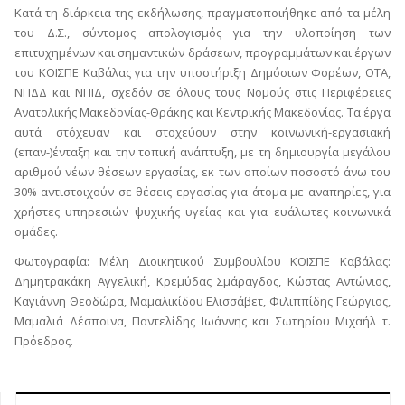
Κατά τη διάρκεια της εκδήλωσης, πραγματοποιήθηκε από τα μέλη
του Δ.Σ., σύντομος απολογισμός για την υλοποίηση των
επιτυχημένων και σημαντικών δράσεων, προγραμμάτων και έργων
του ΚΟΙΣΠΕ Καβάλας για την υποστήριξη Δημόσιων Φορέων, ΟΤΑ,
ΝΠΔΔ και ΝΠΙΔ, σχεδόν σε όλους τους Νομούς στις Περιφέρειες
Ανατολικής Μακεδονίας-Θράκης και Κεντρικής Μακεδονίας. Τα έργα
αυτά στόχευαν και στοχεύουν στην κοινωνική-εργασιακή
(επαν-)ένταξη και την τοπική ανάπτυξη, με τη δημιουργία μεγάλου
αριθμού νέων θέσεων εργασίας, εκ των οποίων ποσοστό άνω του
30% αντιστοιχούν σε θέσεις εργασίας για άτομα με αναπηρίες, για
χρήστες υπηρεσιών ψυχικής υγείας και για ευάλωτες κοινωνικά
ομάδες.
Φωτογραφία: Μέλη Διοικητικού Συμβουλίου ΚΟΙΣΠΕ Καβάλας:
Δημητρακάκη Αγγελική, Κρεμύδας Σμάραγδος, Κώστας Αντώνιος,
Καγιάννη Θεοδώρα, Μαμαλικίδου Ελισσάβετ, Φιλιππίδης Γεώργιος,
Μαμαλιά Δέσποινα, Παντελίδης Ιωάννης και Σωτηρίου Μιχαήλ τ.
Πρόεδρος.