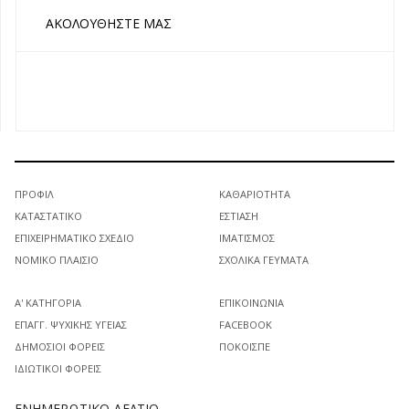
ΑΚΟΛΟΥΘΉΣΤΕ ΜΑΣ
ΠΡΟΦΊΛ
ΚΑΘΑΡΙΌΤΗΤΑ
ΚΑΤΑΣΤΑΤΙΚΌ
ΕΣΤΊΑΣΗ
ΕΠΙΧΕΙΡΗΜΑΤΙΚΌ ΣΧΈΔΙΟ
ΙΜΑΤΙΣΜΌΣ
ΝΟΜΙΚΌ ΠΛΑΊΣΙΟ
ΣΧΟΛΙΚΆ ΓΕΎΜΑΤΑ
Α' ΚΑΤΗΓΟΡΊΑ
ΕΠΙΚΟΙΝΩΝΊΑ
ΕΠΑΓΓ. ΨΥΧΙΚΉΣ ΥΓΕΊΑΣ
FACEBOOK
ΔΗΜΌΣΙΟΙ ΦΟΡΕΊΣ
ΠΟΚΟΙΣΠΕ
ΙΔΙΩΤΙΚΟΊ ΦΟΡΕΊΣ
ΕΝΗΜΕΡΩΤΙΚΌ ΔΕΛΤΊΟ