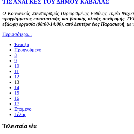
ΤΙΣ ΑΝΑΓΚΕΣ ΤΟΥ ΔΗΜΟΥ ΚΑΒΑΛΑΣ
Ο Κοινωνικός Συνεταιρισμός Περιορισμένης Ευθύνης Τομέα Ψυχικ
προγράμματος επισιτιστικής και βασικής υλικής συνδρομής Τ
εξάωρη εργασία (08:00-14:00), από Δευτέρα έως Παρασκευή
, με
Περισσότερα...
Έναρξη
Προηγούμενο
8
9
10
11
12
13
14
15
16
17
Επόμενο
Τέλος
Τελευταία νέα