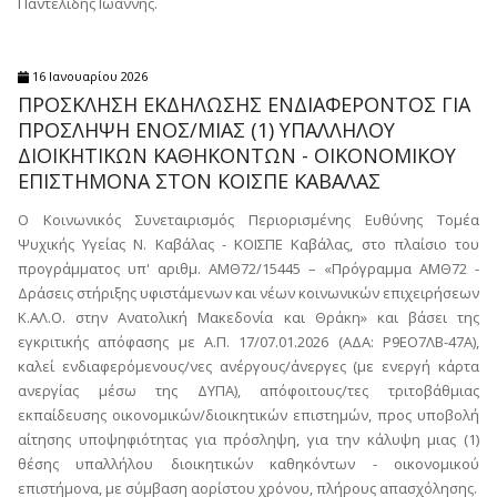
Παντελίδης Ιωάννης.
16 Ιανουαρίου 2026
ΠΡΟΣΚΛΗΣΗ ΕΚΔΗΛΩΣΗΣ ΕΝΔΙΑΦΕΡΟΝΤΟΣ ΓΙΑ
ΠΡΟΣΛΗΨΗ ΕΝOΣ/ΜΙΑΣ (1) ΥΠΑΛΛΗΛΟΥ
ΔΙΟΙΚΗΤΙΚΩΝ ΚΑΘΗΚΟΝΤΩΝ - ΟΙΚΟΝΟΜΙΚΟΥ
ΕΠΙΣΤΗΜΟΝΑ ΣΤΟΝ ΚΟΙΣΠΕ ΚΑΒΑΛΑΣ
Ο Κοινωνικός Συνεταιρισμός Περιορισμένης Ευθύνης Τομέα
Ψυχικής Υγείας Ν. Καβάλας - ΚΟΙΣΠΕ Καβάλας, στο πλαίσιο του
προγράμματος υπ' αριθμ. ΑΜΘ72/15445 – «Πρόγραμμα ΑΜΘ72 -
Δράσεις στήριξης υφιστάμενων και νέων κοινωνικών επιχειρήσεων
Κ.ΑΛ.Ο. στην Ανατολική Μακεδονία και Θράκη» και βάσει της
εγκριτικής απόφασης με Α.Π. 17/07.01.2026 (ΑΔΑ: Ρ9ΕΟ7ΛΒ-47Α),
καλεί ενδιαφερόμενους/νες ανέργους/άνεργες (με ενεργή κάρτα
ανεργίας μέσω της ΔΥΠΑ), απόφοιτους/τες τριτοβάθμιας
εκπαίδευσης οικονομικών/διοικητικών επιστημών, προς υποβολή
αίτησης υποψηφιότητας για πρόσληψη, για την κάλυψη μιας (1)
θέσης υπαλλήλου διοικητικών καθηκόντων - οικονομικού
επιστήμονα, με σύμβαση αορίστου χρόνου, πλήρους απασχόλησης.